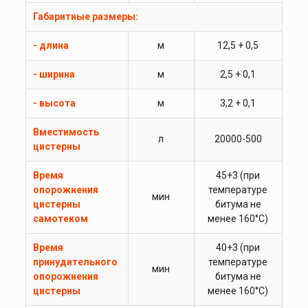
Габаритные размеры:
- длина
м
12,5 + 0,5
- ширина
м
2,5 + 0,1
- высота
м
3,2 + 0,1
Вместимость
л
20000-500
цистерны
Время
45+3 (при
опорожнения
температуре
мин
цистерны
битума не
самотеком
менее 160°С)
Время
40+3 (при
принудительного
температуре
мин
опорожнения
битума не
цистерны
менее 160°С)