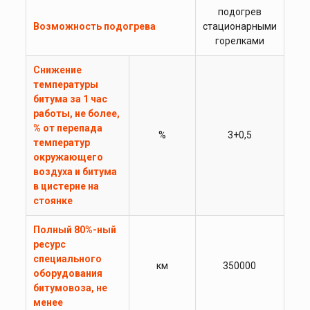
подогрев
Возможность подогрева
стационарными
горелками
Снижение
температуры
битума за 1 час
работы, не более,
% от перепада
%
3+0,5
температур
окружающего
воздуха и битума
в цистерне на
стоянке
Полный 80%-ный
ресурс
специального
км
350000
оборудования
битумовоза, не
менее