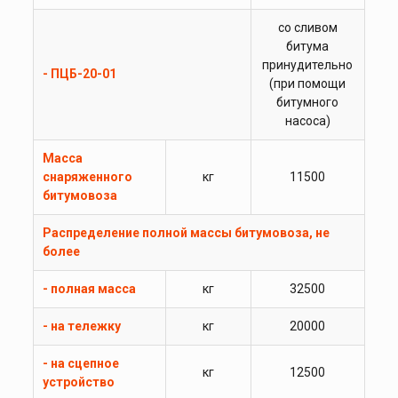
со сливом
битума
принудительно
- ПЦБ-20-01
(при помощи
битумного
насоса)
Масса
снаряженного
кг
11500
битумовоза
Распределение полной массы битумовоза, не
более
- полная масса
кг
32500
- на тележку
кг
20000
- на сцепное
кг
12500
устройство