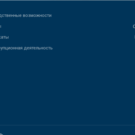
дственные возможности
ы
каты
рупционная деятельность
ль