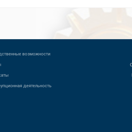
дственные возможности
ы
каты
рупционная деятельность