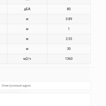
дБА
80
м
0.89
м
1
м
2.55
м
30
м2/ч
1360