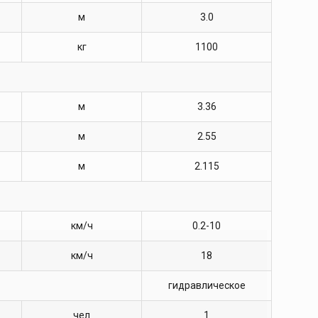
м
3.0
кг
1100
м
3.36
м
2.55
м
2.115
км/ч
0.2-10
км/ч
18
гидравлическое
чел
1