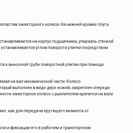
лопастям эжекторного колеса. На нижней кромке плуга
танавливается на корпус подшипника, упираясь стенкой
 устанавливается углом поворота улитки посредством
ся к выносной трубе поворотной улитки при помощи
емая на вал механической части. Колесо
который выполнен в виде двух ножей, закреплен спереди
сности эжекторное колесо с рыхлителем крепится на валу
жит, как для передачи крутящего момента от
сси и фиксации его в рабочем и транспортном