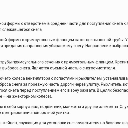
ой формы с отверстием в средней части для поступления снега к 
я слежавшегося снега.
кой формы с прямоугольным фланцем на конце выносной трубы. Ус
ля придания направления убираемому снегу. Направление выброса
 трубы прямоугольного сечения с прямоугольным фланцем. Крепит
и выброса снега. Является съемной частью снегоочистителя.
очего колеса вентилятора с лопастями и рыхлителем, устанавлива
ыброса снега за проезжую часть дороги через улитку. Рыхлитель, 
ся снега перед поступлением его в зону захвата. В целях безопа
е – на эжекторном колесе).
 в себя корпус, вал, подшипник, манжеты и другие элементы. Слу
 и центрирования поворотной улитки.
нштейнов, служащих для установки снегоочистителя на базовое ша