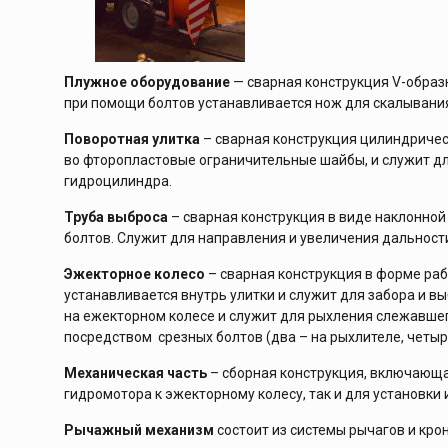
Плужное оборудование
— сварная конструкция V-образн
при помощи болтов устанавливается нож для скалывани
Поворотная улитка
– сварная конструкция цилиндричес
во фторопластовые ограничительные шайбы, и служит д
гидроцилиндра.
Труба выброса
– сварная конструкция в виде наклонной
болтов. Служит для направления и увеличения дальност
Эжекторное колесо
– сварная конструкция в форме раб
устанавливается внутрь улитки и служит для забора и в
на ежекторном колесе и служит для рыхления слежавшего
посредством срезных болтов (два – на рыхлителе, четыр
Механическая часть
– сборная конструкция, включающая
гидромотора к эжекторному колесу, так и для установки
Рычажный механизм
состоит из системы рычагов и кро