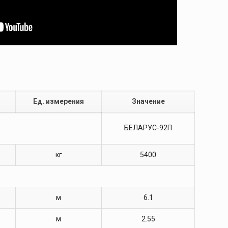
Ед. измерения
Значение
БЕЛАРУС-92П
кг
5400
м
6.1
м
2.55