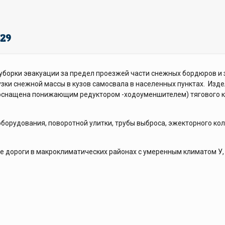
29
уборки эвакуации за предел проезжей части снежных бордюров и 
узки снежной массы в кузов самосвала в населенных пунктах. Изд
оснащена понижающим редуктором -ходоуменшителем) тягового кл
оборудования, поворотной улитки, трубы выброса, эжекторного ко
 дороги в макроклиматических районах с умеренным климатом У, к